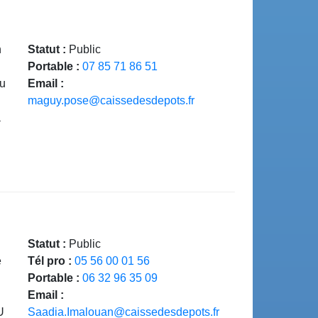
n
Statut :
Public
Portable :
07 85 71 86 51
du
Email :
maguy.pose@caissedesdepots.fr
a
Statut :
Public
e
Tél pro :
05 56 00 01 56
Portable :
06 32 96 35 09
Email :
U
Saadia.Imalouan@caissedesdepots.fr