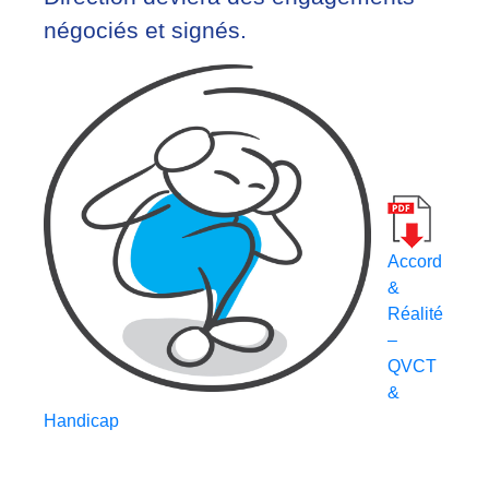
négociés et signés.
Accord
&
Réalité
–
QVCT
&
Handicap