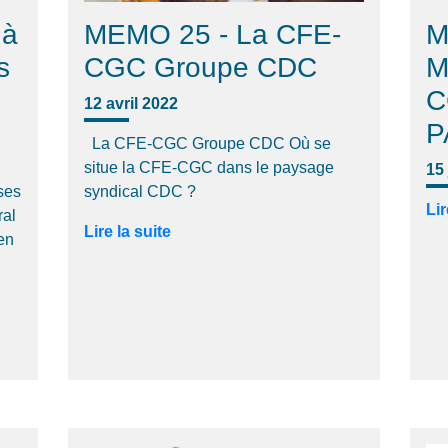
 à
MEMO 25 - La CFE-
M
s
CGC Groupe CDC
M
C
12 avril 2022
P
La CFE-CGC Groupe CDC Où se
situe la CFE-CGC dans le paysage
15
 ses
syndical CDC ?
Lir
ral
Lire la suite
en