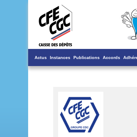
Actus
Instances
Publications
Accords
Adhér