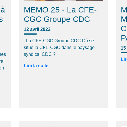
 à
MEMO 25 - La CFE-
M
s
CGC Groupe CDC
M
C
12 avril 2022
P
La CFE-CGC Groupe CDC Où se
situe la CFE-CGC dans le paysage
15
 ses
syndical CDC ?
Lir
ral
Lire la suite
en