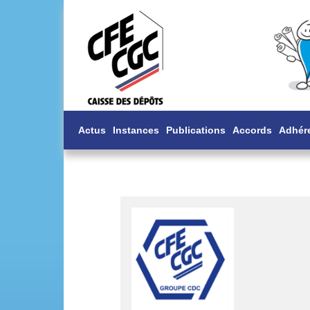
Actus
Instances
Publications
Accords
Adhér