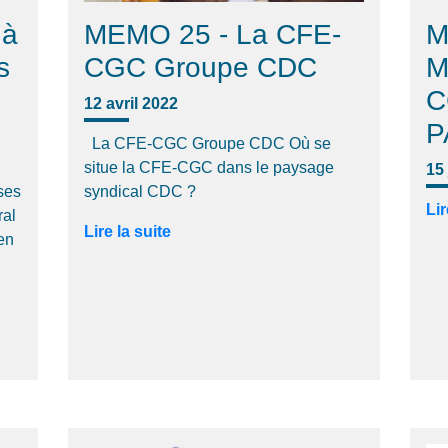
 à
MEMO 25 - La CFE-
M
s
CGC Groupe CDC
M
C
12 avril 2022
P
La CFE-CGC Groupe CDC Où se
situe la CFE-CGC dans le paysage
15
 ses
syndical CDC ?
Lir
ral
Lire la suite
en