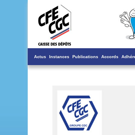
Actus
Instances
Publications
Accords
Adhér