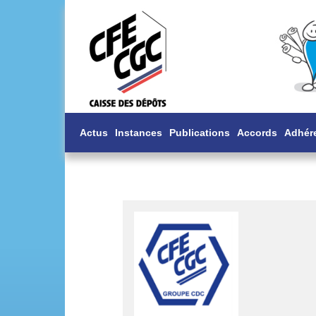
Actus
Instances
Publications
Accords
Adhér