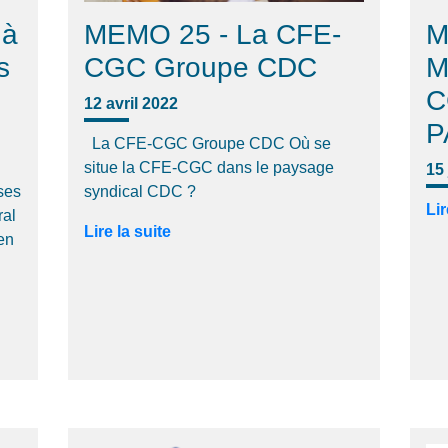
 à
MEMO 25 - La CFE-
M
s
CGC Groupe CDC
M
C
12 avril 2022
P
La CFE-CGC Groupe CDC Où se
situe la CFE-CGC dans le paysage
15
 ses
syndical CDC ?
Lir
ral
Lire la suite
en