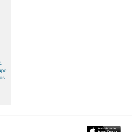
0€.
upe
nos