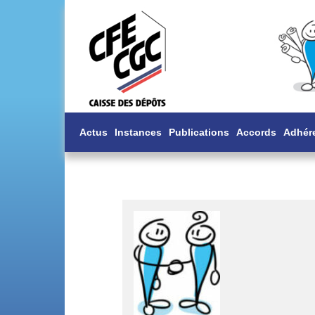
Actus
Instances
Publications
Accords
Adhér