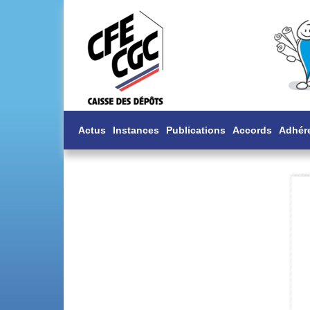
Actus
Instances
Publications
Accords
Adhér